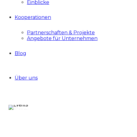
Einblicke
Kooperationen
Partnerschaften & Projekte
Angebote für Unternehmen
Blog
Über uns
Events
Wer das Team im Namen trägt, weiß um die
Wirkungsmultiplikation durch Kooperationen. Auf dieser
Seite findet ihr neben anstehenden Events mit unseren