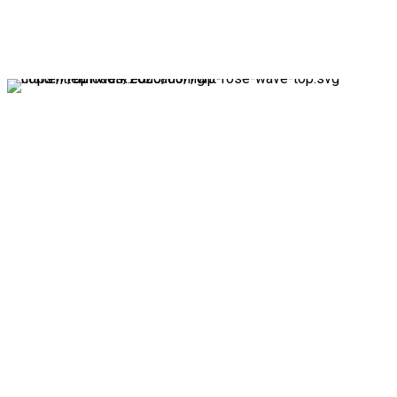
Partner:innen auch Einblicke in aktuelle Kooperationen
von uns. Ein großes Dankeschön an alle, die sich mit uns
für Bildung stark machen!
Zu diesen
Gelegenheiten ist
Team:werk
in Aktion zu
erleben...
... und zwar für alle Interessierten zugänglich: