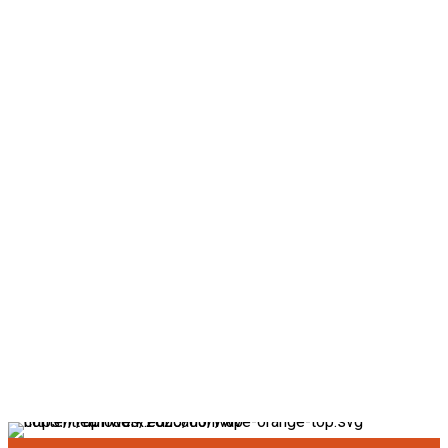
Du möchtest
direkt eine
Anfrage stellen?
Wir freuen uns, von dir zu hören!
Schreib uns gerne eine Mail!